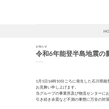
Skip
to
content
H
お知らせ
令和6年能登半島地震の
1月1日16時10分ごろに発生した石川
お見舞い申し上げます。
当グループの事業所及び物流センターに
引き続き余震など不測の事態に万全の対