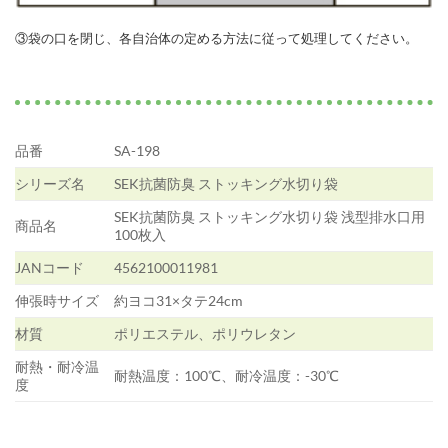
③袋の口を閉じ、各自治体の定める方法に従って処理してください。
品番
SA-198
シリーズ名
SEK抗菌防臭 ストッキング水切り袋
SEK抗菌防臭 ストッキング水切り袋 浅型排水口用
商品名
100枚入
JANコード
4562100011981
伸張時サイズ
約ヨコ31×タテ24cm
材質
ポリエステル、ポリウレタン
耐熱・耐冷温
耐熱温度：100℃、耐冷温度：-30℃
度