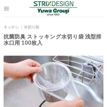
Skip
to
content
キッチン
|
水切り袋
抗菌防臭 ストッキング水切り袋 浅型排
水口用 100枚入