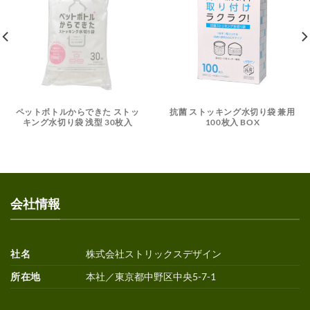
ペットボトルからできた ストッ
抗菌 ストッキング水切り袋 兼用
キング水切り袋 浅型 30枚入
100枚入 BOX
会社情報
社名
株式会社ストリックスデザイン
所在地
本社／東京都中野区中央5-7-1
お知らせ
夏期休業のお知らせ
30