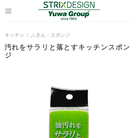
Skip
to
content
キッチン
|
ふきん・スポンジ
汚れをサラリと落とすキッチンスポン
ジ