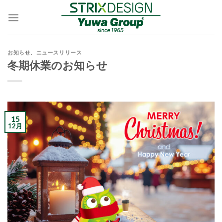
Skip
to
content
お知らせ
、
ニュースリリース
冬期休業のお知らせ
15
12月