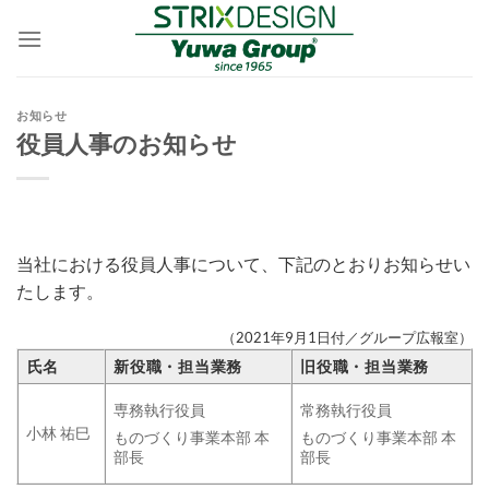
Skip
to
content
お知らせ
役員人事のお知らせ
当社における役員人事について、下記のとおりお知らせい
たします。
（2021年9月1日付／グループ広報室）
氏名
新役職・担当業務
旧役職・担当業務
専務執行役員
常務執行役員
小林 祐巳
ものづくり事業本部 本
ものづくり事業本部 本
部長
部長