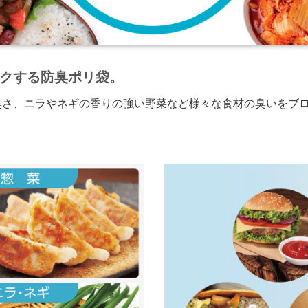
クする防臭ポリ袋。
臭さ、ニラやネギの香りの強い野菜など様々な食材の臭いをブ
。