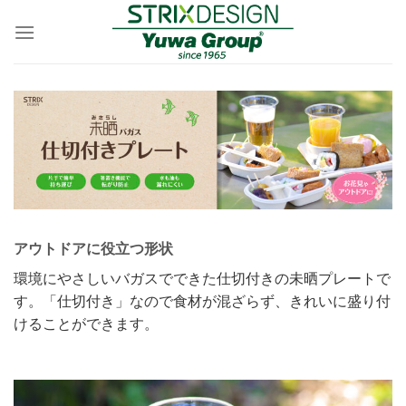
Skip
to
content
アウトドアに役立つ形状
環境にやさしいバガスでできた仕切付きの未晒プレートで
す。「仕切付き」なので食材が混ざらず、きれいに盛り付
けることができます。